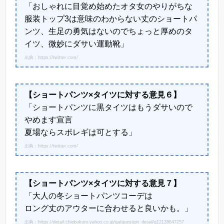
「おしゃれに目覚め始めたオタ女のやりがちな
服装トップ3は意味のわからない丈のショートパ
ンツ、生足の勇気はないのでちょっと厚めのタ
イツ、微妙にダサい運動靴」
出典：https://twitter.com/
【ショートパンツ×タイツに対する意見６】
「ショートパンツに黒タイツはもうダサいので
やめます宣言
夏場ならスポレギは可とする」
出典：https://twitter.com/
【ショートパンツ×タイツに対する意見７】
「大人の冬ショートパンツコーデは
ロング丈のアウターに合わせると良いかも。」
出典：https://detail.chiebukuro.yahoo.co.jp/qa/question_detail/q12138647257